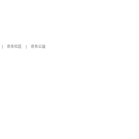
|
京东社区
|
京东公益