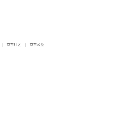
|
京东社区
|
京东公益