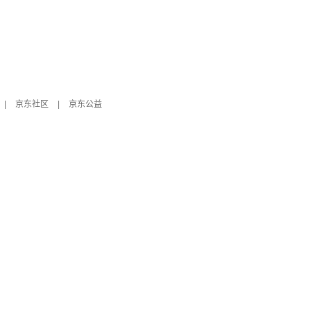
|
京东社区
|
京东公益