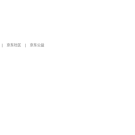
|
京东社区
|
京东公益