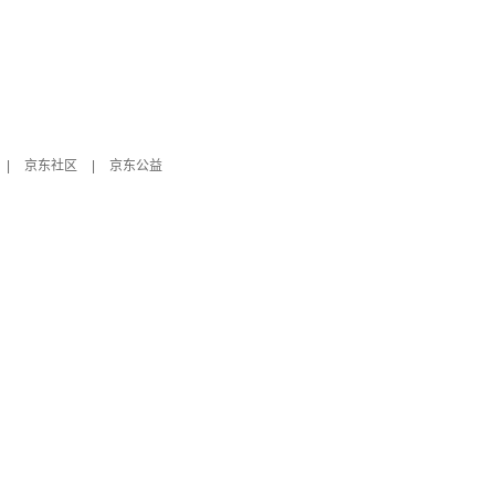
|
京东社区
|
京东公益