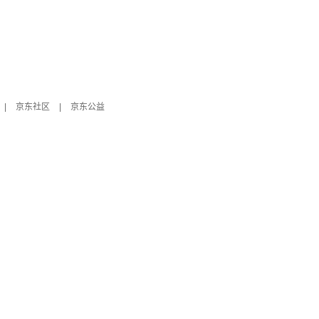
|
京东社区
|
京东公益