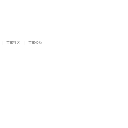
|
京东社区
|
京东公益