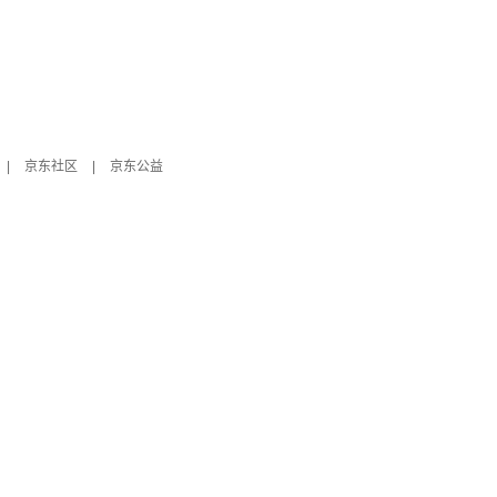
|
京东社区
|
京东公益