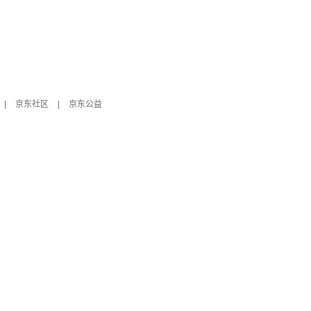
|
京东社区
|
京东公益