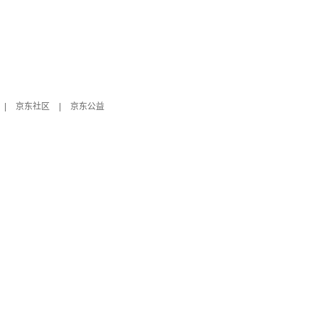
|
京东社区
|
京东公益