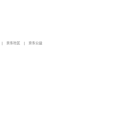
|
京东社区
|
京东公益