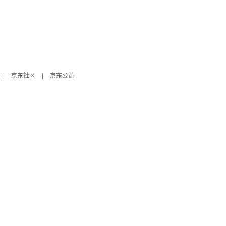
|
京东社区
|
京东公益