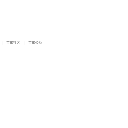
|
京东社区
|
京东公益