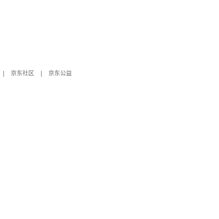
|
京东社区
|
京东公益