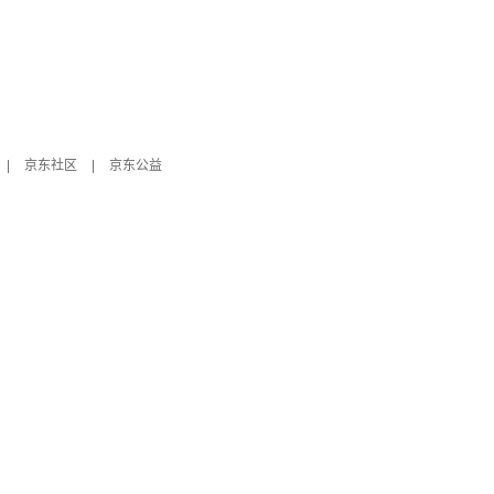
|
京东社区
|
京东公益