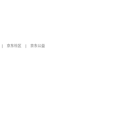
|
京东社区
|
京东公益