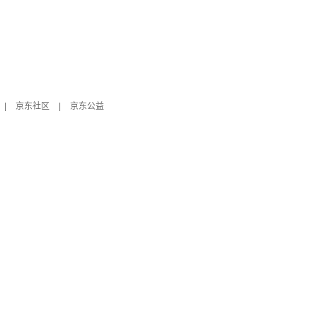
|
京东社区
|
京东公益