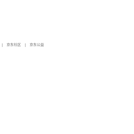
|
京东社区
|
京东公益