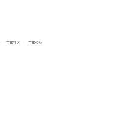
|
京东社区
|
京东公益