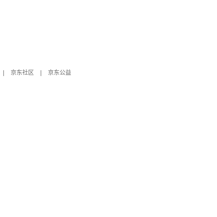
|
京东社区
|
京东公益