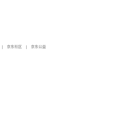
|
京东社区
|
京东公益