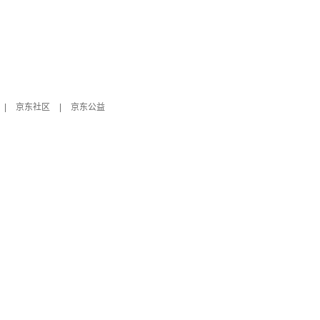
|
京东社区
|
京东公益