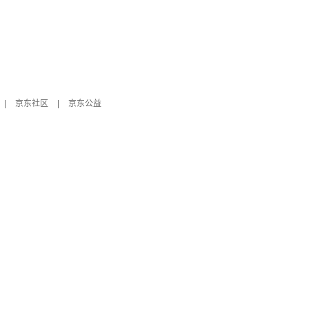
|
京东社区
|
京东公益