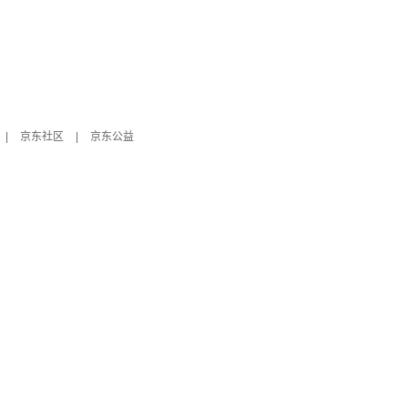
|
京东社区
|
京东公益