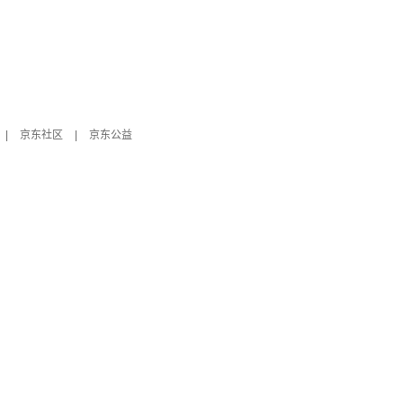
|
京东社区
|
京东公益