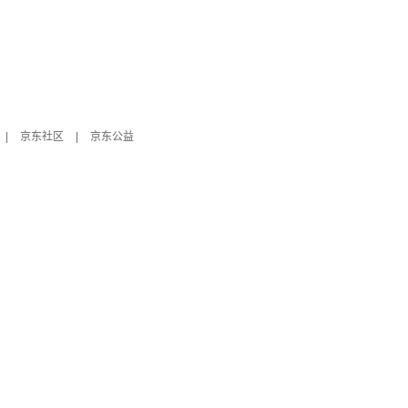
|
京东社区
|
京东公益