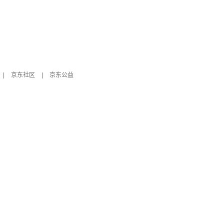
|
京东社区
|
京东公益