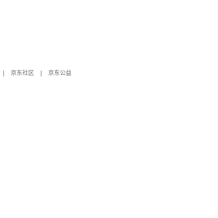
|
京东社区
|
京东公益