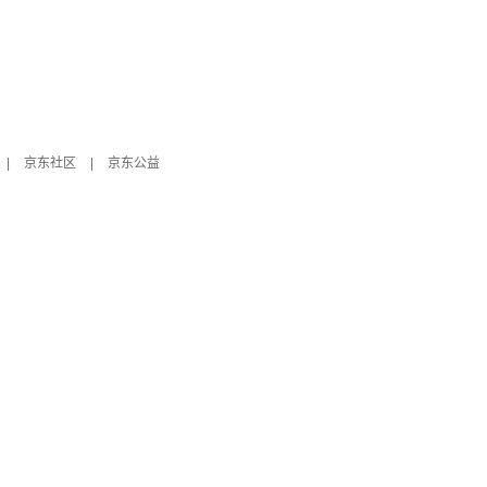
|
京东社区
|
京东公益