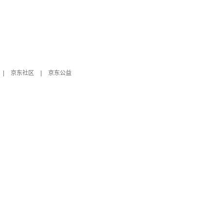
|
京东社区
|
京东公益