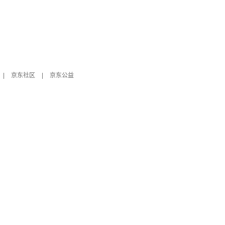
|
京东社区
|
京东公益