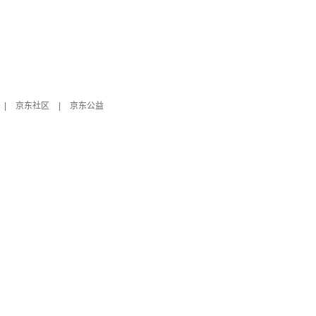
|
京东社区
|
京东公益