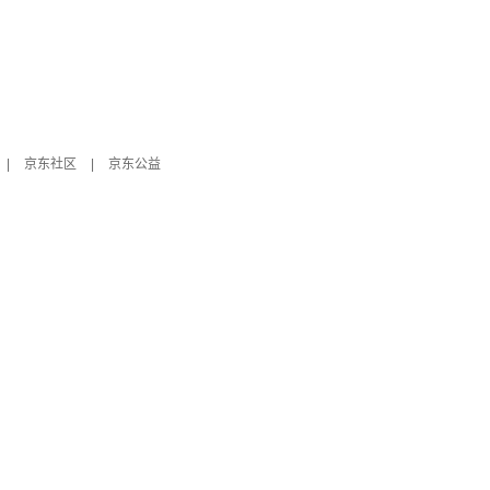
|
京东社区
|
京东公益