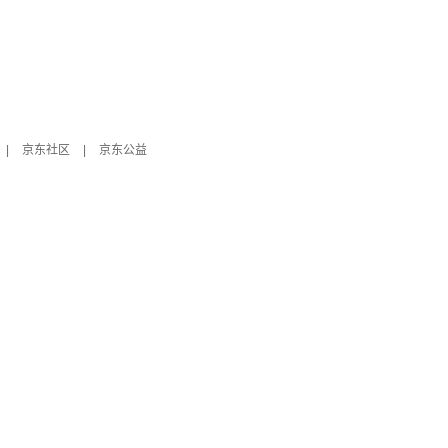
|
京东社区
|
京东公益