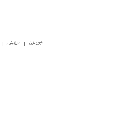
|
京东社区
|
京东公益