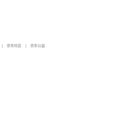
|
京东社区
|
京东公益