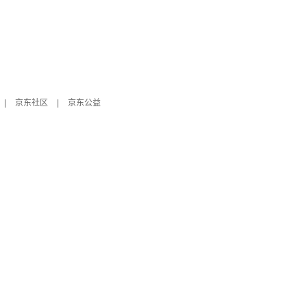
|
京东社区
|
京东公益