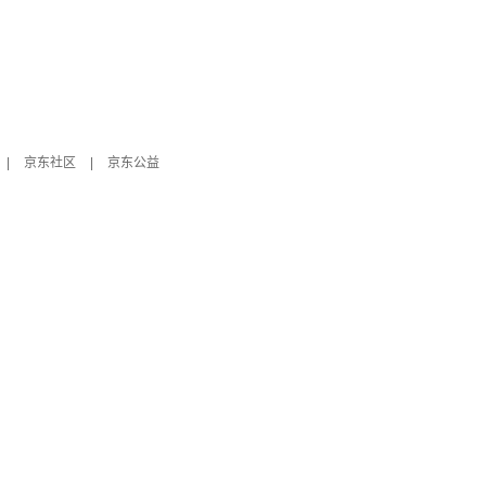
|
京东社区
|
京东公益