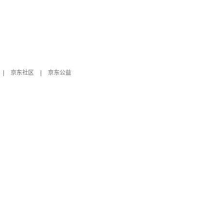
|
京东社区
|
京东公益