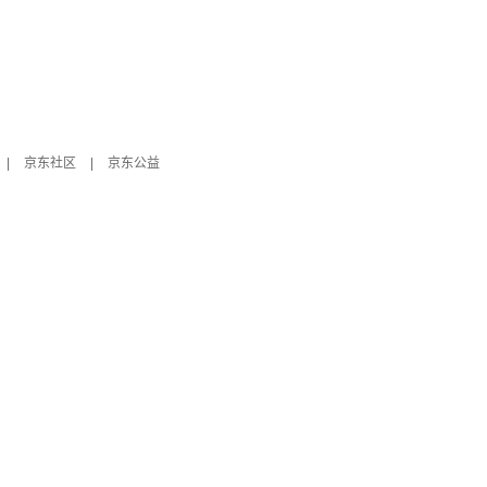
|
京东社区
|
京东公益