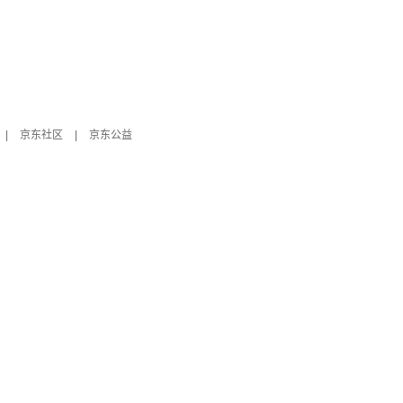
|
京东社区
|
京东公益