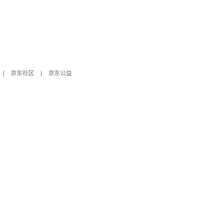
|
京东社区
|
京东公益