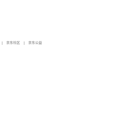
|
京东社区
|
京东公益