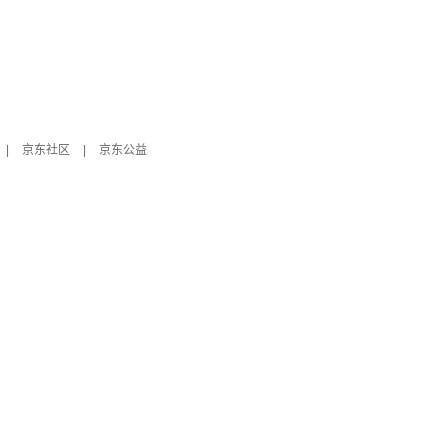
|
京东社区
|
京东公益