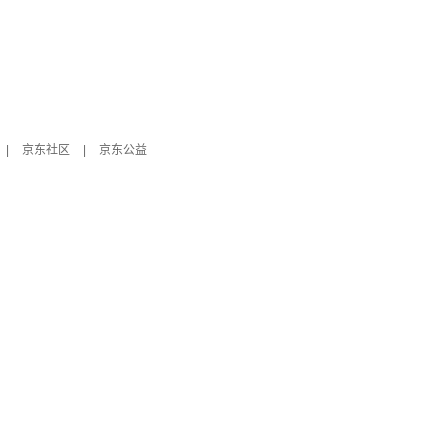
|
京东社区
|
京东公益