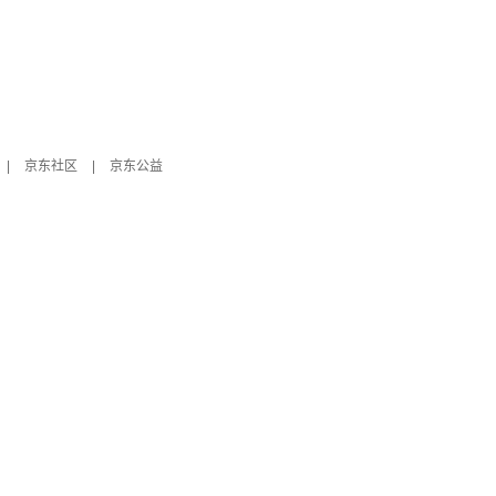
|
京东社区
|
京东公益