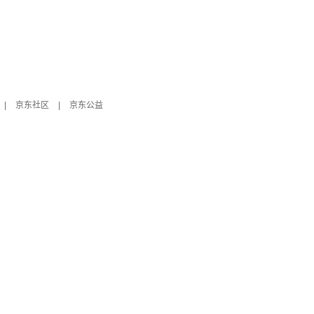
|
京东社区
|
京东公益