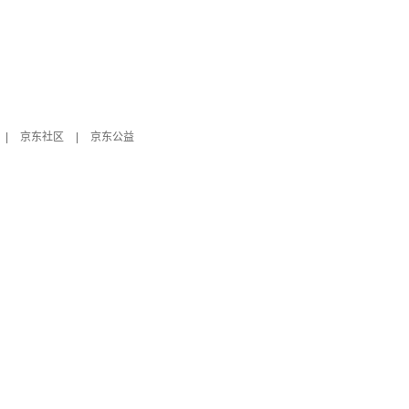
|
京东社区
|
京东公益