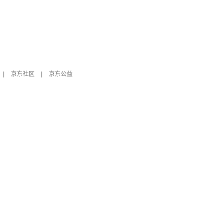
|
京东社区
|
京东公益