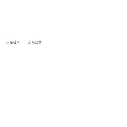
|
京东社区
|
京东公益